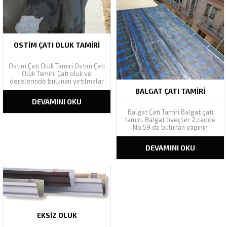
şekilde yapıya zarar vermeden
onarımını yapmakla kendimizi
sorumlu hissetmekteyiz....
OSTIM ÇATI OLUK TAMIRI
Ostim Çatı Oluk Tamiri Ostim Çatı
Oluk Tamiri. Çatı oluk ve
derelerinde bulunan yırtılmalar
sonucu yapılarda büyük sıkıntılar
BALGAT ÇATI TAMIRI
meydana gelmektedir.
DEVAMINI OKU
Müşterimiz Aras Kargo
firmasının hangar çatısında
Balgat Çatı Tamiri Balgat çatı
bulunan çatı oluk ve
tamiri. Balgat öveçler 2.cadde
derelerinde bu tip sıkıntılar
No:59 da bulunan yapının
meydana gelmiştir. Elektronik
akıntılarının çatı tamiri tespiti
cihazlar ve kargo...
için yaptığımız keşifte, çatı
DEVAMINI OKU
malzemesi olarak kullanılan
onduline levhaların oluk
hatvelerinde çatlaklar
görülmüş, levhaların yenisi ile
değişiminden ziyade
müşterimize çeşitli ve fiyat
olarak...
EKSIZ OLUK