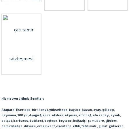
Hizmet verdiğimiz Semtler:
Atapark, Esertepe, türkkonut, yükseltepe, bağlıca, kazan, ayaş, gölbaşı,
haymana, 100.yıl, Aşağıeğlence, akdere, akpınar, altındağ, ata sanayi, ayvalı,
balgat, barbaros, batıkent, beştepe, beytepe, boğaziçi, çamlıdere, çiğdem,
demirlibahçe, dikmen, erdemkent, esentepe, etlik, fatih mah., gimat, gülseren,