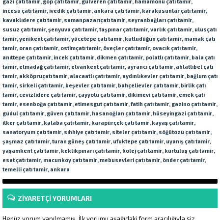
gazi
çatı tamir
, gop
çatı tamir
, gülveren
çatı tamir
, hamamönü
çatı tamir
,
incesu
çatı tamir
, ivedik
çatı tamir
, ankara
çatı tamir
, karakusunlar
çatı tamir
,
kavaklıdere
çatı tamir
, samanpazarı
çatı tamir
, seyranbağları
çatı tamir
,
susuz
çatı tamir
, şenyuva
çatı tamir
, taşpınar
çatı tamir
, varlık
çatı tamir
, ulus
çatı
tamir
, yenikent
çatı tamir
, yücetepe
çatı tamir
, kutludüğün
çatı tamir
, mamak
çatı
tamir
, oran
çatı tamir
,
ostim
çatı tamir
, öveçler
çatı tamir
, ovacık
çatı tamir
,
anıttepe
çatı tamir
, incek
çatı tamir
, dikmen
çatı tamir
, polatlı
çatı tamir
, bala
çatı
tamir
, elmadağ
çatı tamir
, elvankent
çatı tamir
, ayrancı
çatı tamir
, ahlatlıbel
çatı
tamir
, akköprü
çatı tamir
, alacaatlı
çatı tamir
, aydınlıkevler
çatı tamir
, bağlum
çatı
tamir
, sirkeli
çatı tamir
, beşevler
çatı tamir
, bahçelievler
çatı tamir
, birlik
çatı
tamir
, cevizlidere
çatı tamir
, çayyolu
çatı tamir
, dikimevi
çatı tamir
, emek
çatı
tamir
, esenboğa
çatı tamir
, etimesgut
çatı tamir
, fatih
çatı tamir
, gazino
çatı tamir
,
güdül
çatı tamir
, güven
çatı tamir
, hasanoğlan
çatı tamir
, hüseyingazi
çatı tamir
,
ilker
çatı tamir
, kalaba
çatı tamir
, karapürçek
çatı tamir
, kayaş
çatı tamir
,
sanatoryum
çatı tamir
, sıhhiye
çatı tamir
, siteler
çatı tamir
, söğütözü
çatı tamir
,
şaşmaz
çatı tamir
, turan güneş
çatı tamir
, ufuktepe
çatı tamir
, uyanış
çatı tamir
,
yaşamkent
çatı tamir
, keklikpınarı
çatı tamir
, kolej
çatı tamir
, kurtuluş
çatı tamir
,
esat
çatı tamir
, macunköy
çatı tamir
, mebusevleri
çatı tamir
, önder
çatı tamir
,
temelli
çatı tamir
, ankara
ZİYARETÇİ YORUMLARI
Henüz yorum yapılmamış. İlk yorumu aşağıdaki form aracılığıyla siz