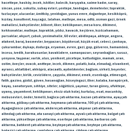
hacettepe, hasköy, incek, iskitler, kalecik, karşıyaka, saime kadın, saray,
sincan, şose, sokullu, subay evleri, şentepe, tandoğan, demetevler, topraklık,
tuzluçayır, ulucanlar, ümitköy, yenidoğan, yunus emre, doğantepe, kesikköprü,
kızılay, konutkent, kuşcağız, lalahan, maltepe, mesa, odtü, osman gazi, örnek
mahallesi, bahçelievler, bilkent, ilker, keklikpınarı, mesa koru, dikimevi,
kırkkonaklar, maltepe, topraklık, yıldız, kavacık, keçiören, kızılcahamam,
pursaklar, akyurt, çubuk, yenimahalle, 60 evler, abidinpaşa, aktepe, angora,
atakent, baraj, basınevler, beypazarı, büyükesat, küçük esat, cebeci, çankaya,
çukurambar, dışkapı, dodurga, eryaman, evren, gazi, gop, gülveren, hamamönü,
incesu, ivedik, karakusunlar, kavaklıdere, samanpazarı, seyranbağları, susuz,
şenyuva, taşpınar, varlık, ulus, yenikent, yücetepe, kutludüğün, mamak, oran,
ostim, öveçler, ovacık, anıttepe, incek, dikmen, polatlı, bala, elmadağ, elvankent,
ayrancı, ahlatlıbel, akköprü, alacaatlı, aydınlıkevler, bağlum, sirkeli, beşevler,
bahçelievler, birlik, cevizlidere, çayyolu, dikimevi, emek, esenboğa, etimesgut,
fatih, gazino, güdül, güven, hasanoğlan, hüseyingazi, ilker, kalaba, karapürçek,
kayaş, sanatoryum, sıhhiye, siteler, söğütözü, şaşmaz, turan güneş, ufuktepe,
uyanış, yaşamkent, keklikpınarı,
eksiz oluk
kolej, kurtuluş, esat, macunköy,
mebusevleri, önder, temelli,
bağlıca çatı aktarma, kazan çatı aktarma, ayaş
çatı
aktarma
, gölbaşı
çatı aktarma
, haymana
çatı aktarma
, 100.yıl
çatı aktarma
,
Aşağıeğlence
çatı aktarma
, akdere
çatı aktarma
, akpınar
çatı aktarma
,
altındağ
çatı aktarma
, ata sanayi
çatı aktarma
, ayvalı
çatı aktarma
,
balgat
çatı
aktarma
, yükseltepe
çatı aktarma,
esertepe
çatı aktarma,
barbaros
çatı
aktarma
,
batıkent çatı aktarma
, beştepe
çatı aktarma
, beytepe
çatı aktarma
,
boğaziçi
çatı aktarma
, çamlıdere
çatı aktarma
, çiğdem
çatı aktarma
,