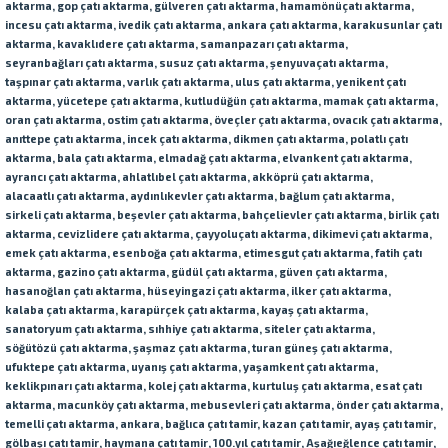
aktarma
, gop
çatı aktarma
, gülveren
çatı aktarma
, hamamönü
çatı aktarma
,
incesu
çatı aktarma
, ivedik
çatı aktarma
, ankara
çatı aktarma
, karakusunlar
çatı
aktarma
, kavaklıdere
çatı aktarma
, samanpazarı
çatı aktarma
,
seyranbağları
çatı aktarma
, susuz
çatı aktarma
, şenyuva
çatı aktarma
,
taşpınar
çatı aktarma
, varlık
çatı aktarma
, ulus
çatı aktarma
, yenikent
çatı
aktarma
, yücetepe
çatı aktarma
, kutludüğün
çatı aktarma
, mamak
çatı aktarma
,
oran
çatı aktarma
,
ostim
çatı aktarma
, öveçler
çatı aktarma
, ovacık
çatı aktarma
,
anıttepe
çatı aktarma
, incek
çatı aktarma
, dikmen
çatı aktarma
, polatlı
çatı
aktarma
, bala
çatı aktarma
, elmadağ
çatı aktarma
, elvankent
çatı aktarma
,
ayrancı
çatı aktarma
, ahlatlıbel
çatı aktarma
, akköprü
çatı aktarma
,
alacaatlı
çatı aktarma
, aydınlıkevler
çatı aktarma
, bağlum
çatı aktarma
,
sirkeli
çatı aktarma
, beşevler
çatı aktarma
, bahçelievler
çatı aktarma
, birlik
çatı
aktarma
, cevizlidere
çatı aktarma
, çayyolu
çatı aktarma
, dikimevi
çatı aktarma
,
emek
çatı aktarma
, esenboğa
çatı aktarma
, etimesgut
çatı aktarma
, fatih
çatı
aktarma
, gazino
çatı aktarma
, güdül
çatı aktarma
, güven
çatı aktarma
,
hasanoğlan
çatı aktarma
, hüseyingazi
çatı aktarma
, ilker
çatı aktarma
,
kalaba
çatı aktarma
, karapürçek
çatı aktarma
, kayaş
çatı aktarma
,
sanatoryum
çatı aktarma
, sıhhiye
çatı aktarma
, siteler
çatı aktarma
,
söğütözü
çatı aktarma
, şaşmaz
çatı aktarma
, turan güneş
çatı aktarma
,
ufuktepe
çatı aktarma
, uyanış
çatı aktarma
, yaşamkent
çatı aktarma
,
keklikpınarı
çatı aktarma
, kolej
çatı aktarma
, kurtuluş
çatı aktarma
, esat
çatı
aktarma
, macunköy
çatı aktarma
, mebusevleri
çatı aktarma
, önder
çatı aktarma
,
temelli
çatı aktarma
, ankara,
bağlıca çatı tamir, kazan çatı tamir, ayaş
çatı tamir
,
gölbaşı
çatı tamir
, haymana
çatı tamir
, 100.yıl
çatı tamir
, Aşağıeğlence
çatı tamir
,