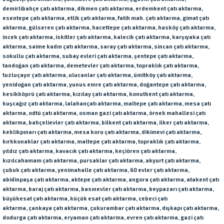
demirlibahçe
çatı aktarma
, dikmen
çatı aktarma
, erdemkent
çatı aktarma
,
esentepe
çatı aktarma
, etlik
çatı aktarma
, fatih mah.
çatı aktarma
, gimat
çatı
aktarma
, gülseren
çatı aktarma
, hacettepe
çatı aktarma
, hasköy
çatı aktarma
,
incek
çatı aktarma
, iskitler
çatı aktarma
, kalecik
çatı aktarma
, karşıyaka
çatı
aktarma
, saime kadın
çatı aktarma
, saray
çatı aktarma
, sincan
çatı aktarma
,
sokullu
çatı aktarma
, subay evleri
çatı aktarma
, şentepe
çatı aktarma
,
tandoğan
çatı aktarma
, demetevler
çatı aktarma
, topraklık
çatı aktarma
,
tuzluçayır
çatı aktarma
, ulucanlar
çatı aktarma
, ümitköy
çatı aktarma
,
yenidoğan
çatı aktarma
, yunus emre
çatı aktarma
, doğantepe
çatı aktarma
,
kesikköprü
çatı aktarma
, kızılay
çatı aktarma
, konutkent
çatı aktarma
,
kuşcağız
çatı aktarma
, lalahan
çatı aktarma
, maltepe
çatı aktarma
, mesa
çatı
aktarma
, odtü
çatı aktarma
, osman gazi
çatı aktarma
, örnek mahallesi
çatı
aktarma
, bahçelievler
çatı aktarma
, bilkent
çatı aktarma
, ilker
çatı aktarma
,
keklikpınarı
çatı aktarma
, mesa koru
çatı aktarma
, dikimevi
çatı aktarma
,
kırkkonaklar
çatı aktarma
, maltepe
çatı aktarma
, topraklık
çatı aktarma
,
yıldız
çatı aktarma
, kavacık
çatı aktarma
, keçiören
çatı aktarma
,
kızılcahamam
çatı aktarma
, pursaklar
çatı aktarma
, akyurt
çatı aktarma
,
çubuk
çatı aktarma
, yenimahalle
çatı aktarma
, 60 evler
çatı aktarma
,
abidinpaşa
çatı aktarma
, aktepe
çatı aktarma
, angora
çatı aktarma
, atakent
çatı
aktarma
, baraj
çatı aktarma
, basınevler
çatı aktarma
, beypazarı
çatı aktarma
,
büyükesat
çatı aktarma
, küçük esat
çatı aktarma
, cebeci
çatı
aktarma
,
çankaya
çatı aktarma
, çukurambar
çatı aktarma
, dışkapı
çatı aktarma
,
dodurga
çatı aktarma
, eryaman
çatı aktarma
, evren
çatı aktarma
, gazi
çatı