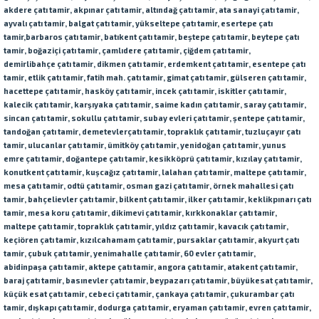
akdere
çatı tamir
, akpınar
çatı tamir
, altındağ
çatı tamir
, ata sanayi
çatı tamir
,
ayvalı
çatı tamir
,
balgat
çatı tamir
, yükseltepe
çatı tamir,
esertepe
çatı
tamir,
barbaros
çatı tamir
,
batıkent çatı tamir
, beştepe
çatı tamir
, beytepe
çatı
tamir
, boğaziçi
çatı tamir
, çamlıdere
çatı tamir
, çiğdem
çatı tamir
,
demirlibahçe
çatı tamir
, dikmen
çatı tamir
, erdemkent
çatı tamir
, esentepe
çatı
tamir
, etlik
çatı tamir
, fatih mah.
çatı tamir
, gimat
çatı tamir
, gülseren
çatı tamir
,
hacettepe
çatı tamir
, hasköy
çatı tamir
, incek
çatı tamir
, iskitler
çatı tamir
,
kalecik
çatı tamir
, karşıyaka
çatı tamir
, saime kadın
çatı tamir
, saray
çatı tamir
,
sincan
çatı tamir
, sokullu
çatı tamir
, subay evleri
çatı tamir
, şentepe
çatı tamir
,
tandoğan
çatı tamir
, demetevler
çatı tamir
, topraklık
çatı tamir
, tuzluçayır
çatı
tamir
, ulucanlar
çatı tamir
, ümitköy
çatı tamir
, yenidoğan
çatı tamir
, yunus
emre
çatı tamir
, doğantepe
çatı tamir
, kesikköprü
çatı tamir
, kızılay
çatı tamir
,
konutkent
çatı tamir
, kuşcağız
çatı tamir
, lalahan
çatı tamir
, maltepe
çatı tamir
,
mesa
çatı tamir
, odtü
çatı tamir
, osman gazi
çatı tamir
, örnek mahallesi
çatı
tamir
, bahçelievler
çatı tamir
, bilkent
çatı tamir
, ilker
çatı tamir
, keklikpınarı
çatı
tamir
, mesa koru
çatı tamir
, dikimevi
çatı tamir
, kırkkonaklar
çatı tamir
,
maltepe
çatı tamir
, topraklık
çatı tamir
, yıldız
çatı tamir
, kavacık
çatı tamir
,
keçiören
çatı tamir
, kızılcahamam
çatı tamir
, pursaklar
çatı tamir
, akyurt
çatı
tamir
, çubuk
çatı tamir
, yenimahalle
çatı tamir
, 60 evler
çatı tamir
,
abidinpaşa
çatı tamir
, aktepe
çatı tamir
, angora
çatı tamir
, atakent
çatı tamir
,
baraj
çatı tamir
, basınevler
çatı tamir
, beypazarı
çatı tamir
, büyükesat
çatı tamir
,
küçük esat
çatı tamir
, cebeci
çatı tamir
, çankaya
çatı tamir
, çukurambar
çatı
tamir
, dışkapı
çatı tamir
, dodurga
çatı tamir
, eryaman
çatı tamir
, evren
çatı tamir
,