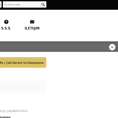
S.S.S.
İLETIŞIM
fa
»
Çatı Deresi Su İzolasyonu
çiş yapabilirsiniz.
asyonu