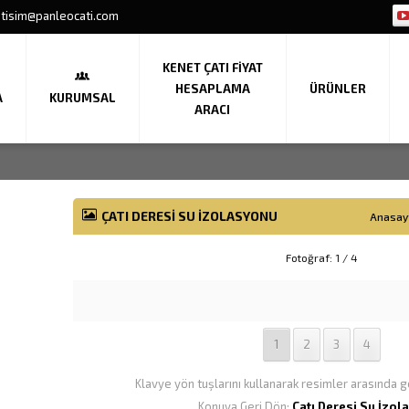
etisim@panleocati.com
KENET ÇATI FIYAT
HESAPLAMA
ÜRÜNLER
A
KURUMSAL
ARACI
ÇATI DERESI SU İZOLASYONU
Anasay
Fotoğraf: 1 / 4
1
2
3
4
Klavye yön tuşlarını kullanarak resimler arasında ge
Konuya Geri Dön:
Çatı Deresi Su İzol