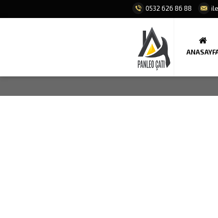
0532 626 86 88
il
ANASAYF