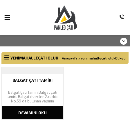
YENIMAHALLEÇATI OLUK
Anasayfa
»
yenimahalleçatı olukEtiketi
BALGAT ÇATI TAMIRI
Balgat Çatı Tamiri Balgat çatı
tamiri. Balgat öveçler 2.cadde
No:59 da bulunan yapının
akıntılarının çatı tamiri tespiti
için yaptığımız keşifte, çatı
DEVAMINI OKU
malzemesi olarak kullanılan
onduline levhaların oluk
hatvelerinde çatlaklar
görülmüş, levhaların yenisi ile