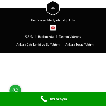
değişiminden ziyade
müşterimize çeşitli ve fiyat
olarak...
Bizi Sosyal Medyada Takip Edin
S.S.S.
Hakkımızda
Tanıtım Videosu
Müşteri Temsilcisi
Ankara Çatı Tamiri ve Su Yalıtımı
Ankara Teras Yalıtımı
Cevap Yaz
Bizi Arayın