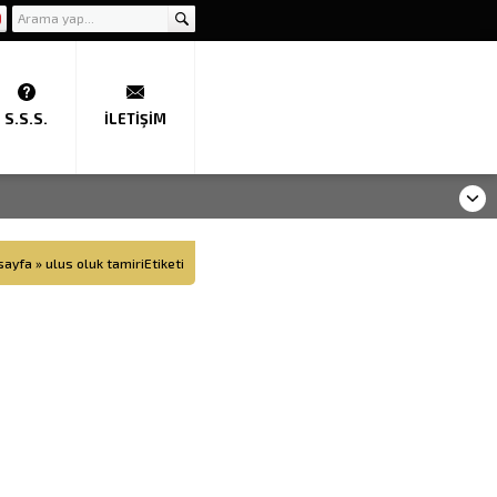
S.S.S.
İLETIŞIM
sayfa
»
ulus oluk tamiriEtiketi