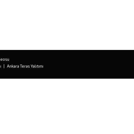
deosu
ı
Ankara Teras Yalıtımı