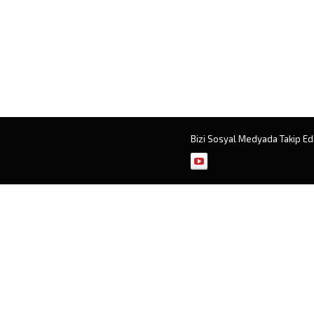
Bizi Sosyal Medyada Takip Ed
Müşteri Temsilcisi
Cevap Yaz