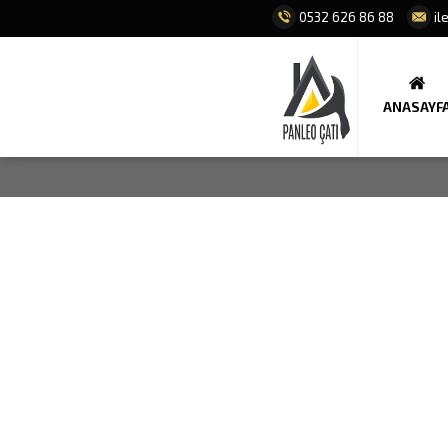
0532 626 86 88
il
ANASAYF