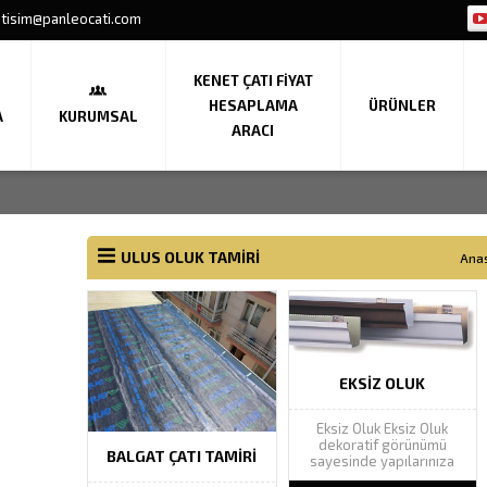
etisim@panleocati.com
KENET ÇATI FIYAT
HESAPLAMA
ÜRÜNLER
A
KURUMSAL
ARACI
ULUS OLUK TAMIRI
Ana
EKSIZ OLUK
Eksiz Oluk Eksiz Oluk
dekoratif görünümü
BALGAT ÇATI TAMIRI
sayesinde yapılarınıza
estetik güzellik katarak