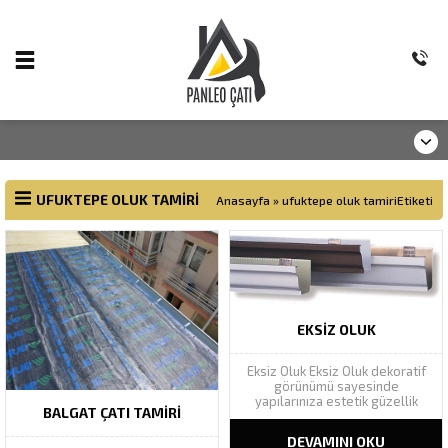
UFUKTEPE OLUK TAMIRI
Anasayfa
»
ufuktepe oluk tamiriEtiketi
EKSIZ OLUK
Eksiz Oluk Eksiz Oluk dekoratif
görünümü sayesinde
yapılarınıza estetik güzellik
BALGAT ÇATI TAMIRI
katarak yapı bütünlüğünü
tamamlar. Geniş renk
DEVAMINI OKU
yelpazesinde Ral renk