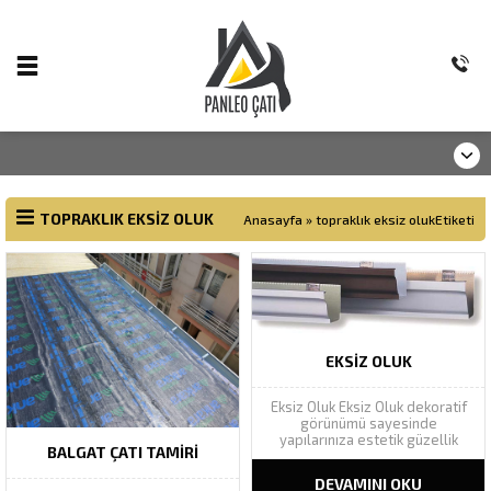
TOPRAKLIK EKSIZ OLUK
Anasayfa
»
topraklık eksiz olukEtiketi
EKSIZ OLUK
Eksiz Oluk Eksiz Oluk dekoratif
görünümü sayesinde
yapılarınıza estetik güzellik
BALGAT ÇATI TAMIRI
katarak yapı bütünlüğünü
tamamlar. Geniş renk
DEVAMINI OKU
yelpazesinde Ral renk