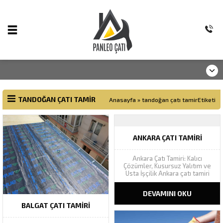
TANDOĞAN ÇATI TAMIR
Anasayfa
»
tandoğan çatı tamirEtiketi
ANKARA ÇATI TAMIRI
Ankara Çatı Tamiri: Kalıcı
Çözümler, Kusursuz Yalıtım ve
Usta İşçilik Ankara çatı tamiri
projelerinizde Panleo Çatı
güvencesiyle sızıntı, akıntı ve
DEVAMINI OKU
nem sorunlarına garantili
müdahale sunuyoruz.
Ankara
BALGAT ÇATI TAMIRI
Çatı Tamiri Acil Destek Hattı
Adres: Pamuklar Mh. Seval Cd.