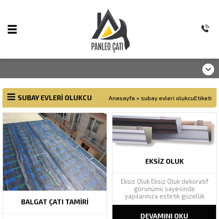
SUBAY EVLERI OLUKCU
Anasayfa
»
subay evleri olukcuEtiketi
EKSIZ OLUK
Eksiz Oluk Eksiz Oluk dekoratif
görünümü sayesinde
yapılarınıza estetik güzellik
BALGAT ÇATI TAMIRI
katarak yapı bütünlüğünü
tamamlar. Geniş renk
DEVAMINI OKU
yelpazesinde Ral renk