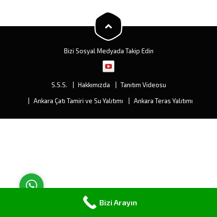
görülmüş, levhaların yenisi ile
yapılarınızın cephesine yenilik
değişiminden ziyade
kazandıracaktır. En büyük
müşterimize çeşitli ve fiyat
avantajı ise ek yerinin olmaması
olarak...
ve sızıntıları...
Bizi Sosyal Medyada Takip Edin
Müşteri Temsilcisi
S.S.S.
Hakkımızda
Tanıtım Videosu
Ankara Çatı Tamiri ve Su Yalıtımı
Ankara Teras Yalıtımı
Cevap Yaz
Bizi Arayın