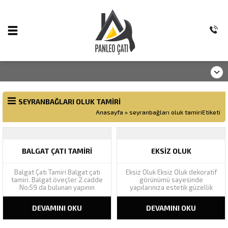
SEYRANBAĞLARI OLUK TAMIRI
Anasayfa
»
seyranbağları oluk tamiriEtiketi
BALGAT ÇATI TAMIRI
EKSIZ OLUK
Balgat Çatı Tamiri Balgat çatı
Eksiz Oluk Eksiz Oluk dekoratif
tamiri. Balgat öveçler 2.cadde
görünümü sayesinde
No:59 da bulunan yapının
yapılarınıza estetik güzellik
akıntılarının çatı tamiri tespiti
katarak yapı bütünlüğünü
için yaptığımız keşifte, çatı
tamamlar. Geniş renk
DEVAMINI OKU
DEVAMINI OKU
malzemesi olarak kullanılan
yelpazesinde Ral renk
onduline levhaların oluk
kataloğundaki bütün renkleri
hatvelerinde çatlaklar
kapsamı altına alan eksiz oluk,