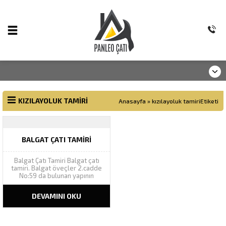
KIZILAYOLUK TAMIRI
Anasayfa
»
kızılayoluk tamiriEtiketi
BALGAT ÇATI TAMIRI
Balgat Çatı Tamiri Balgat çatı
tamiri. Balgat öveçler 2.cadde
No:59 da bulunan yapının
akıntılarının çatı tamiri tespiti
için yaptığımız keşifte, çatı
DEVAMINI OKU
malzemesi olarak kullanılan
onduline levhaların oluk
hatvelerinde çatlaklar
görülmüş, levhaların yenisi ile