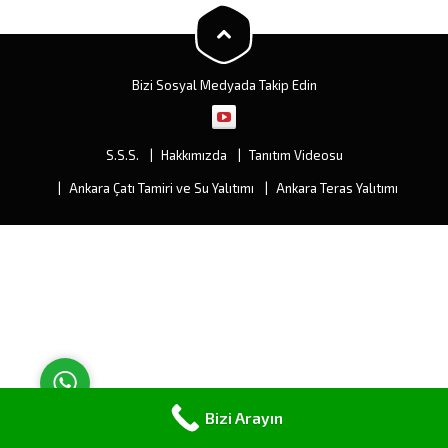
değişiminden ziyade
müşterimize çeşitli ve fiyat
olarak...
Bizi Sosyal Medyada Takip Edin
S.S.S.
Hakkımızda
Tanıtım Videosu
Müşteri Temsilcisi
Ankara Çatı Tamiri ve Su Yalıtımı
Ankara Teras Yalıtımı
Cevap Yaz
Bizi Arayın