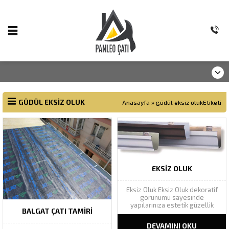
GÜDÜL EKSIZ OLUK
Anasayfa
»
güdül eksiz olukEtiketi
EKSIZ OLUK
Eksiz Oluk Eksiz Oluk dekoratif
görünümü sayesinde
yapılarınıza estetik güzellik
BALGAT ÇATI TAMIRI
katarak yapı bütünlüğünü
tamamlar. Geniş renk
DEVAMINI OKU
yelpazesinde Ral renk