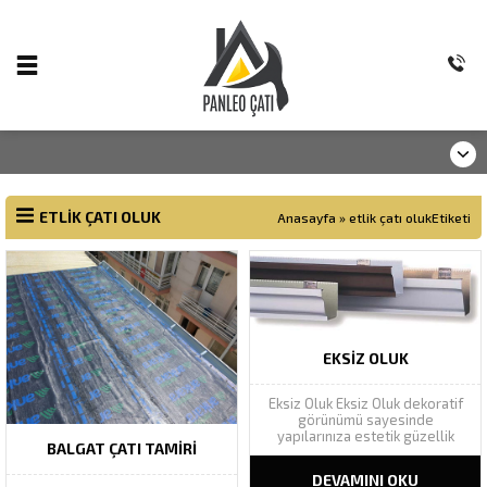
ETLIK ÇATI OLUK
Anasayfa
»
etlik çatı olukEtiketi
EKSIZ OLUK
Eksiz Oluk Eksiz Oluk dekoratif
görünümü sayesinde
yapılarınıza estetik güzellik
BALGAT ÇATI TAMIRI
katarak yapı bütünlüğünü
tamamlar. Geniş renk
DEVAMINI OKU
yelpazesinde Ral renk