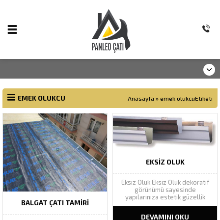
EMEK OLUKCU
Anasayfa
»
emek olukcuEtiketi
EKSIZ OLUK
Eksiz Oluk Eksiz Oluk dekoratif
görünümü sayesinde
yapılarınıza estetik güzellik
BALGAT ÇATI TAMIRI
katarak yapı bütünlüğünü
tamamlar. Geniş renk
DEVAMINI OKU
yelpazesinde Ral renk