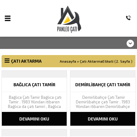
ÇATI AKTARMA
Anasayfa
»
Çatı AktarmaEtiketi
(2. Sayfa )
BAĞLICA ÇATI TAMIR
DEMIRLIBAHÇE ÇATI TAMIR
Bağlıca Çatı Tamir Bağlıca çatı
Demirlibahçe Çatı Tamir
Tamir . 1983 Yılından itibaren
Demirlibahçe çatı Tamir . 1983
Bağlıca da çatı tamiri , Bağlıca
Yılından itibaren Demirlibahçe
çatı Tamir , çatı onarım, çatı
da çatı tamiri , Demirlibahçe çatı
tamir, çatı tadilat, çatı olukları,
Tamir , çatı onarım, çatı tamir,
DEVAMINI OKU
DEVAMINI OKU
eksiz oluk ve kenet çatı
çatı tadilat, çatı olukları, eksiz
kaplamaları alanında faaliyet
oluk ve kenet çatı kaplamaları
gösteren firmamız müşteri
alanında faaliyet gösteren
memnuniyetini ilke...
firmamız müşteri memnuniyetini