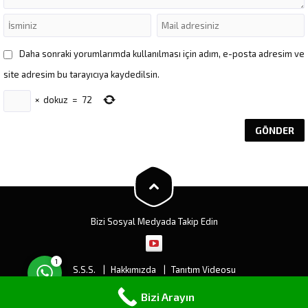
Daha sonraki yorumlarımda kullanılması için adım, e-posta adresim ve
site adresim bu tarayıcıya kaydedilsin.
×
dokuz
=
72
Müşteri Temsilcisi
Cevap Yaz
Bizi Sosyal Medyada Takip Edin
1
S.S.S.
Hakkımızda
Tanıtım Videosu
Ankara Çatı Tamiri ve Su Yalıtımı
Ankara Teras Yalıtımı
Bizi Arayın